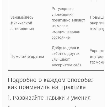
Регулярные
упражнения
Занимайтесь
Повыше
позитивно влияют
физической
энергии 
на мозг и
активностью
самоощу
эмоциональное
состояние.
Добрые дела и
Укреплен
забота о других
Помогайте другим
внутренн
улучшают
гармонии
восприятие себя.
Подробно о каждом способе:
как применить на практике
1. Развивайте навыки и умения