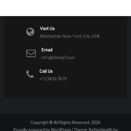
записям
Visit Us
Manhattan New York City USA
Email
Info@gmail.com
Call Us
+1234567879
Copyright © All Rights Reserved. 2026
Proudly powered by WordPress
|
Theme:
BetterHealth
by