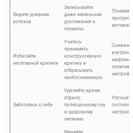
Записывайте
Понимани
Ведите дневник
даже маленькие
прогресс
успехов
достижения и
мотивац
похвалы.
Учитесь
Снижени
принимать
внутренн
Избегайте
конструктивную
напряжен
негативной критики
критику и
позитив
отбрасывать
настрой
необоснованную.
Уделяйте время
отдыху,
Улучшени
Заботьтесь о себе
полноценному сну
состояния
и здоровому
настроен
питанию.
Меняйте