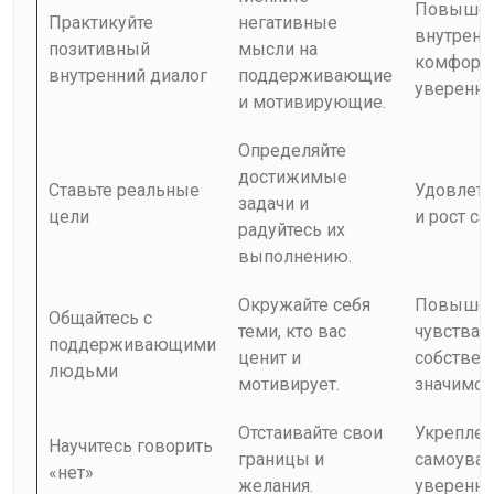
Повыше
Практикуйте
негативные
внутренн
позитивный
мысли на
комфорта
внутренний диалог
поддерживающие
уверенно
и мотивирующие.
Определяйте
достижимые
Ставьте реальные
Удовлетв
задачи и
цели
и рост с
радуйтесь их
выполнению.
Окружайте себя
Повыше
Общайтесь с
теми, кто вас
чувства
поддерживающими
ценит и
собствен
людьми
мотивирует.
значимос
Отстаивайте свои
Укреплен
Научитесь говорить
границы и
самоуваж
«нет»
желания.
уверенно