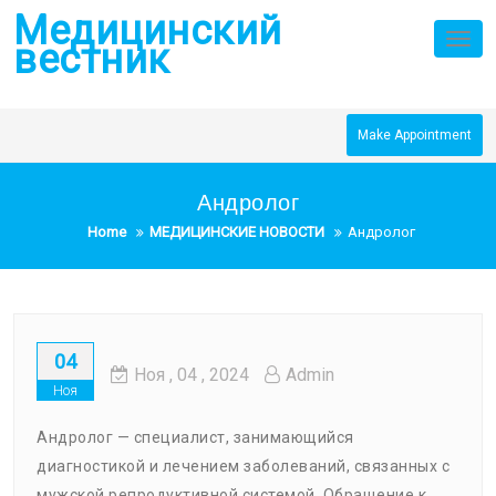
Skip
Медицинский
to
Tog
вестник
nav
content
Make Appointment
Андролог
Home
МЕДИЦИНСКИЕ НОВОСТИ
Андролог
04
Ноя
, 04 ,
2024
Admin
Ноя
Андролог — специалист, занимающийся
диагностикой и лечением заболеваний, связанных с
мужской репродуктивной системой. Обращение к