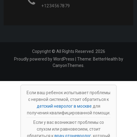
+1234567879
Copyright © All Rights Reserved. 2026
Proudly powered by WordPress
|
Theme:
BetterHealth
by
CanyonThemes
.
Если ваш ребенок испытывает проблемы
с нервной системой, стоит обратиться к
детский невролог в москве
для
получения квалифицированной помощи.
Если у вас возникают проблемы со
слухом или равновесием, стоит
обратиться к
врач отоневролог
, который