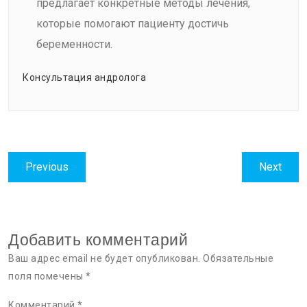
предлагает конкретные методы лечения,
которые помогают пациенту достичь
беременности.
Консультация андролога
Навигация
Previous
Next
Previous
Next
по
post:
post:
записям
Добавить комментарий
Ваш адрес email не будет опубликован.
Обязательные
поля помечены
*
Комментарий
*