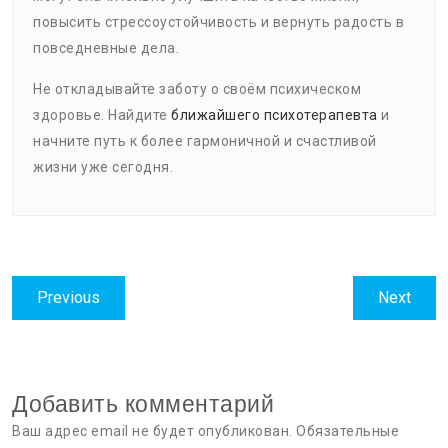
повысить стрессоустойчивость и вернуть радость в
повседневные дела.
Не откладывайте заботу о своём психическом
здоровье. Найдите
ближайшего психотерапевта
и
начните путь к более гармоничной и счастливой
жизни уже сегодня.
Навигация
Previous
Next
Previous
Next
по
post:
post:
записям
Добавить комментарий
Ваш адрес email не будет опубликован.
Обязательные