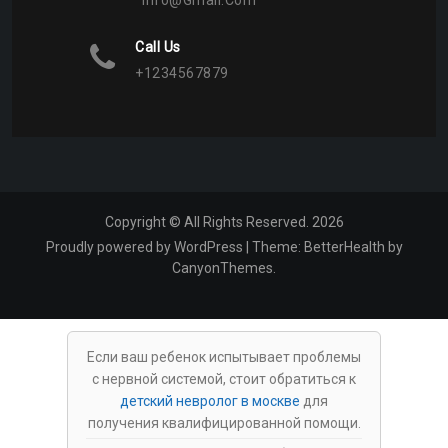
Info@gmail.com
Call Us
+1234567879
Copyright © All Rights Reserved. 2026
Proudly powered by WordPress
|
Theme:
BetterHealth
by
CanyonThemes
.
Если ваш ребенок испытывает проблемы
с нервной системой, стоит обратиться к
детский невролог в москве
для
получения квалифицированной помощи.