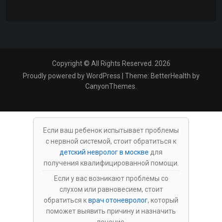
Copyright © All Rights Reserved. 2026
Proudly powered by WordPress
|
Theme:
BetterHealth
by
CanyonThemes
.
Если ваш ребенок испытывает проблемы
с нервной системой, стоит обратиться к
детский невролог в москве
для
получения квалифицированной помощи.
Если у вас возникают проблемы со
слухом или равновесием, стоит
обратиться к
врач отоневролог
, который
поможет выявить причину и назначить