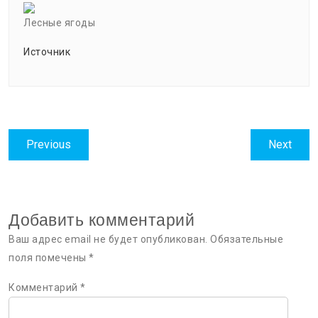
Лесные ягоды
Источник
Навигация
Previous
Next
Previous
Next
по
post:
post:
записям
Добавить комментарий
Ваш адрес email не будет опубликован.
Обязательные
поля помечены
*
Комментарий
*