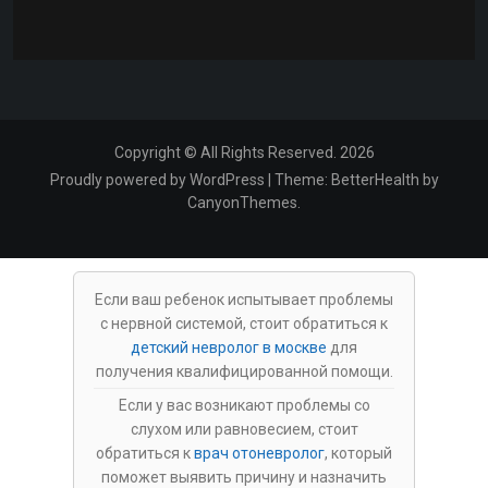
Copyright © All Rights Reserved. 2026
Proudly powered by WordPress
|
Theme:
BetterHealth
by
CanyonThemes
.
Если ваш ребенок испытывает проблемы
с нервной системой, стоит обратиться к
детский невролог в москве
для
получения квалифицированной помощи.
Если у вас возникают проблемы со
слухом или равновесием, стоит
обратиться к
врач отоневролог
, который
поможет выявить причину и назначить