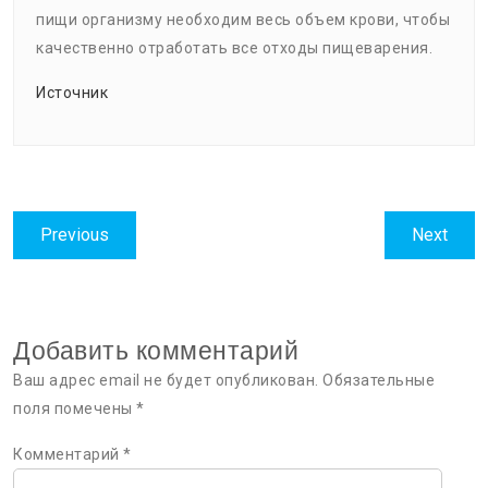
пищи организму необходим весь объем крови, чтобы
качественно отработать все отходы пищеварения.
Источник
Навигация
Previous
Next
Previous
Next
по
post:
post:
записям
Добавить комментарий
Ваш адрес email не будет опубликован.
Обязательные
поля помечены
*
Комментарий
*