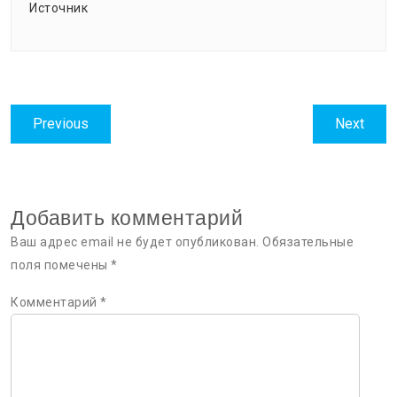
Источник
Навигация
Previous
Next
Previous
Next
по
post:
post:
записям
Добавить комментарий
Ваш адрес email не будет опубликован.
Обязательные
поля помечены
*
Комментарий
*