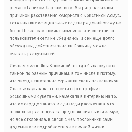
А ведь еще в 2021 году Яне Кошкиной приписывали
роман с Гариком Харламовым. Актрису называли
причиной расставания юмориста с Кристиной Асмус,
хотя никаких официальных подтверждений этому не
было. Позже сам комик высмеивал эти сплетни, но
пользователи сети не убедились, и они еще долго
обсуждали, действительно ли Кошкину можно
считать разлучницей.
Личная жизнь Яны Кошкиной всегда была окутана
тайной по разным причинам, в том числе и потому,
что звезда тщательно скрывала своих поклонников.
Она выкладывала в соцсетях фотографии с
роскошными букетами, намекала в интервью на то,
что ее сердце занято, и однажды рассказала, что
несколько раз получала предложения выйти замуж,
но все отклонила, в связи с чем поклонники сами
додумывали подробности о ее личной жизни.