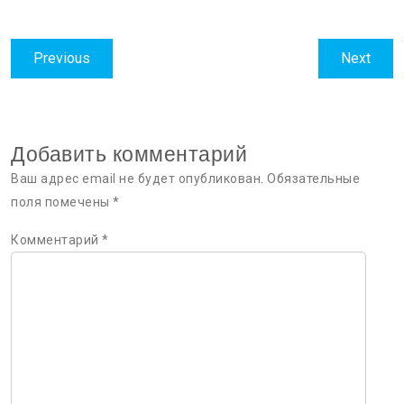
Навигация
Previous
Next
Previous
Next
по
post:
post:
записям
Добавить комментарий
Ваш адрес email не будет опубликован.
Обязательные
поля помечены
*
Комментарий
*