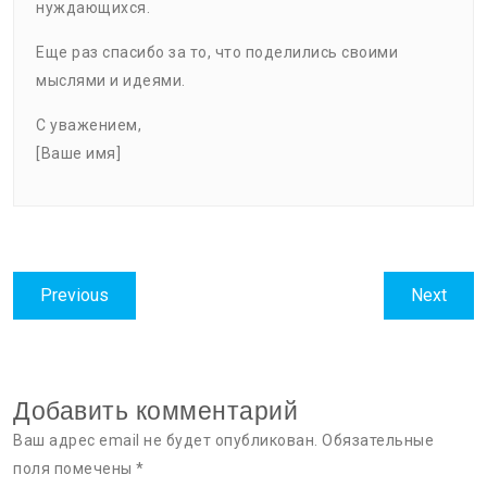
нуждающихся.
Еще раз спасибо за то, что поделились своими
мыслями и идеями.
С уважением,
[Ваше имя]
Навигация
Previous
Next
Previous
Next
по
post:
post:
записям
Добавить комментарий
Ваш адрес email не будет опубликован.
Обязательные
поля помечены
*