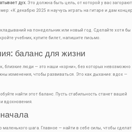
атывает дух.
Это должна быть цель, от которой у вас загораю
ример: «К декабрю 2025 я научусь играть на гитаре и дам конце
кладываний на понедельник или новый год. Сделайте хотя бы
кройте учебник, купите билет, напишите письмо.
ия: баланс для жизни
к, близкие люди — это наши «корни», без которых невозможно
жны изменения, чтобы развиваться. Это как дыхание: вдох —
робуйте найти этот баланс. Пусть стабильность станет вашей
 и вдохновения.
 начала
о маленького шага. Главное — найти в себе силы, чтобы сделат