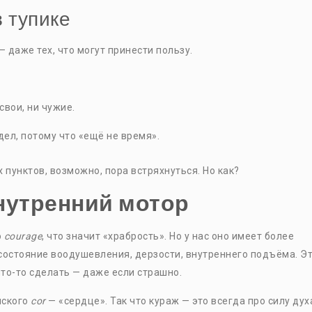
в тупике
 даже тех, что могут принести пользу.
свои, ни чужие.
ел, потому что «ещё не время».
х пунктов, возможно, пора встряхнуться. Но как?
нутренний мотор
о
courage
, что значит «храбрость». Но у нас оно имеет более
 состояние воодушевления, дерзости, внутреннего подъёма. Э
что-то сделать — даже если страшно.
нского
cor
— «сердце». Так что кураж — это всегда про силу дух