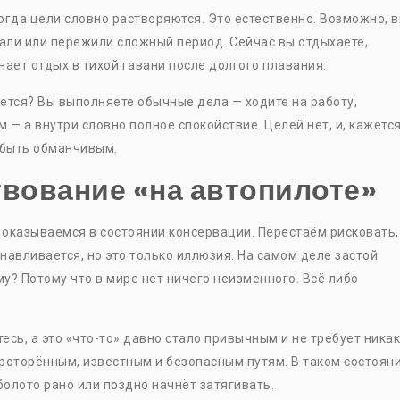
огда цели словно растворяются. Это естественно. Возможно, 
али или пережили сложный период. Сейчас вы отдыхаете,
ает отдых в тихой гавани после долгого плавания.
ается? Вы выполняете обычные дела — ходите на работу,
 — а внутри словно полное спокойствие. Целей нет, и, кажется
 быть обманчивым.
вование «на автопилоте»
о оказываемся в состоянии консервации. Перестаём рисковать,
навливается, но это только иллюзия. На самом деле застой
у? Потому что в мире нет ничего неизменного. Всё либо
сь, а это «что-то» давно стало привычным и не требует ника
 проторённым, известным и безопасным путям. В таком состоян
болото рано или поздно начнёт затягивать.