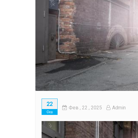
22
Фев
, 22 ,
2025
Admin
Фев