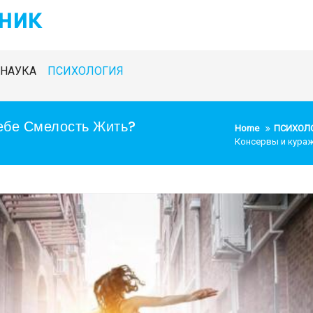
ник
НАУКА
ПСИХОЛОГИЯ
Себе Смелость Жить?
Home
ПСИХОЛ
Консервы и кураж