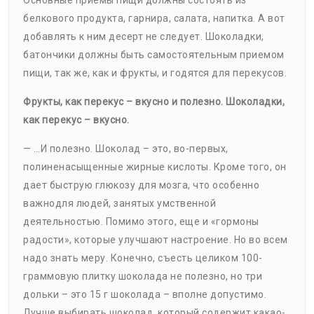
Основные приемы пищи должны состоять из
белкового продукта, гарнира, салата, напитка. А вот
добавлять к ним десерт не следует. Шоколадки,
батончики должны быть самостоятельным приемом
пищи, так же, как и фрукты, и годятся для перекусов.
Фрукты, как перекус – вкусно и полезно. Шоколадки,
как перекус – вкусно.
— …И полезно. Шоколад – это, во-первых,
полиненасыщенные жирные кислоты. Кроме того, он
дает быструю глюкозу для мозга, что особенно
важнодля людей, занятых умственной
деятельностью. Помимо этого, еще и «гормоны
радости», которые улучшают настроение. Но во всем
надо знать меру. Конечно, съесть целиком 100-
граммовую плитку шоколада не полезно, но три
дольки – это 15 г шоколада – вполне допустимо.
Лучше выбирать шоколад, который содержит какао-