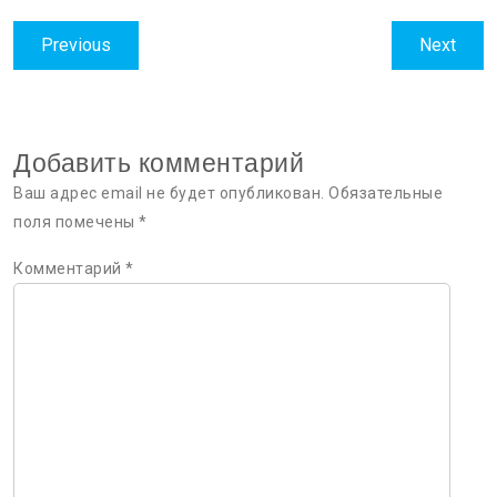
Навигация
Previous
Next
Previous
Next
по
post:
post:
записям
Добавить комментарий
Ваш адрес email не будет опубликован.
Обязательные
поля помечены
*
Комментарий
*