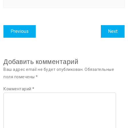
Навигация
Previous
Next
Previous
Next
по
post:
post:
записям
Добавить комментарий
Ваш адрес email не будет опубликован.
Обязательные
поля помечены
*
Комментарий
*