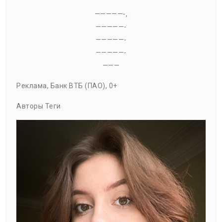
—————-,
—————-
—————-
—————-
———
Реклама, Банк ВТБ (ПАО), 0+
Авторы Теги