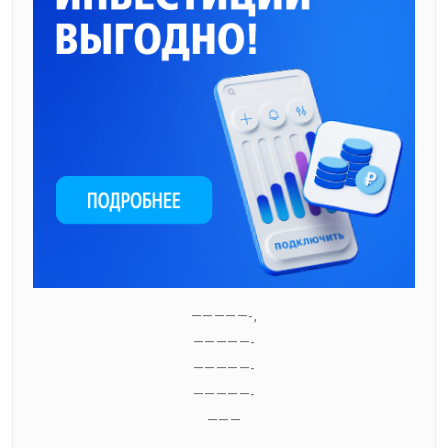
—————-,
—————-
—————-
—————-
———