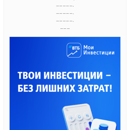
—————-
—————-
—————-
———