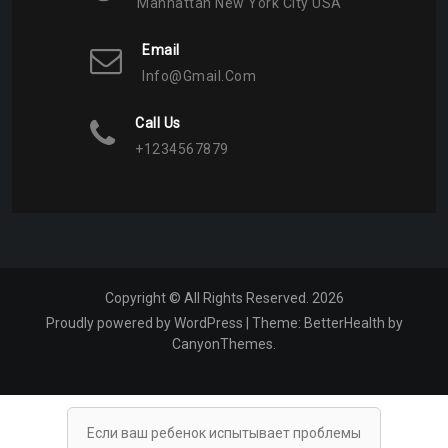
Manhattan New York City USA
Email
Info@gmail.com
Call Us
+1234567879
Copyright © All Rights Reserved. 2026
Proudly powered by WordPress
|
Theme:
BetterHealth
by
CanyonThemes
.
Если ваш ребенок испытывает проблемы