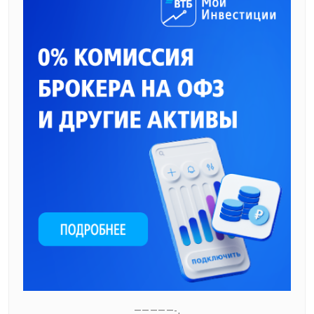
—————-,