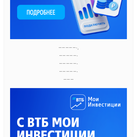
—————-,
—————-
—————-
—————-
———