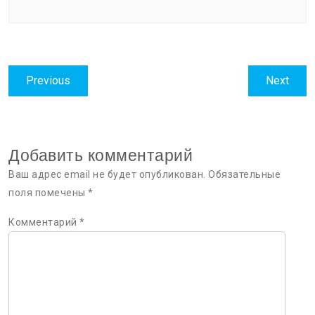
Навигация
Previous
Next
Previous
Next
по
post:
post:
записям
Добавить комментарий
Ваш адрес email не будет опубликован.
Обязательные
поля помечены
*
Комментарий
*