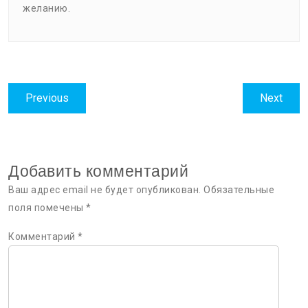
желанию.
Навигация
Previous
Next
Previous
Next
по
post:
post:
записям
Добавить комментарий
Ваш адрес email не будет опубликован.
Обязательные
поля помечены
*
Комментарий
*