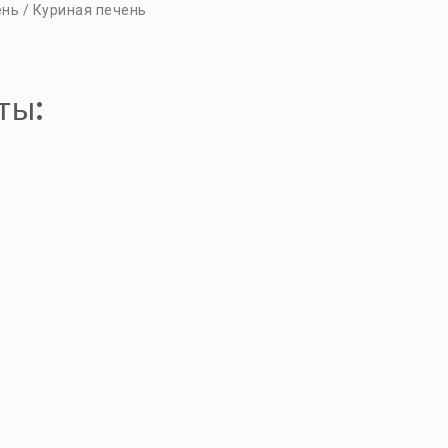
ень / Куриная печень
ты: