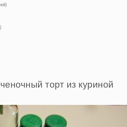
ей)
)
еченочный торт из куриной