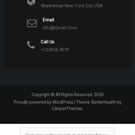
Manhattan New York City USA
Email
Info@gmail.com
Call Us
+1234567879
Copyright © All Rights Reserved. 2026
Proudly powered by WordPress
|
Theme:
BetterHealth
by
CanyonThemes
.