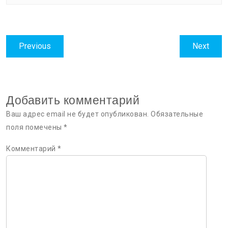
Навигация
Previous
Next
Previous
Next
по
post:
post:
записям
Добавить комментарий
Ваш адрес email не будет опубликован.
Обязательные
поля помечены
*
Комментарий
*