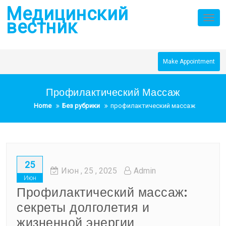
Skip
Медицинский
to
Tog
вестник
nav
content
Make Appointment
Профилактический Массаж
Home
Без рубрики
профилактический массаж
25
Июн
, 25 ,
2025
Admin
Июн
Профилактический массаж:
секреты долголетия и
жизненной энергии