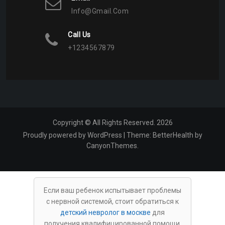
Info@gmail.com
Call Us
+1234567879
Copyright © All Rights Reserved. 2026
Proudly powered by WordPress
|
Theme:
BetterHealth
by
CanyonThemes
.
Если ваш ребенок испытывает проблемы
с нервной системой, стоит обратиться к
детский невролог в москве
для
получения квалифицированной помощи.