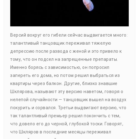
Версий вокруг его гибели сейчас выдвигается много:
талантливый танцовщик переживал тяжелую
депрессию после развода с женой и это привело к
тому, что он подсел на запрещенные препараты.
Именно борясь с зависимостью, он попросил
запереть его дома, но потом решил выбраться из
квартиры через балкон. Другие, близко знавшие
Шклярова, называют эту версию наветом, говоря о
нелепой случайности — танцовщик вышел на воздух
покурить и сорвался. Третьи выдвигают версию, что
так талантливый премьер решил покончить с тем,
что довело его до черной, глубокой тоски. Говорят,
что Шкляров в последние месяцы переживал