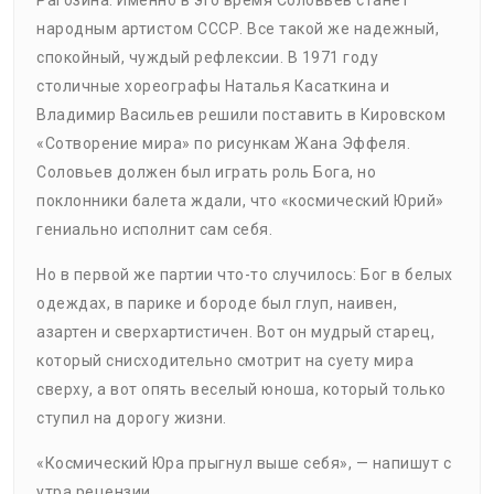
Рагозина. Именно в это время Соловьев станет
народным артистом СССР. Все такой же надежный,
спокойный, чуждый рефлексии. В 1971 году
столичные хореографы Наталья Касаткина и
Владимир Васильев решили поставить в Кировском
«Сотворение мира» по рисункам Жана Эффеля.
Соловьев должен был играть роль Бога, но
поклонники балета ждали, что «космический Юрий»
гениально исполнит сам себя.
Но в первой же партии что-то случилось: Бог в белых
одеждах, в парике и бороде был глуп, наивен,
азартен и сверхартистичен. Вот он мудрый старец,
который снисходительно смотрит на суету мира
сверху, а вот опять веселый юноша, который только
ступил на дорогу жизни.
«Космический Юра прыгнул выше себя», — напишут с
утра рецензии.