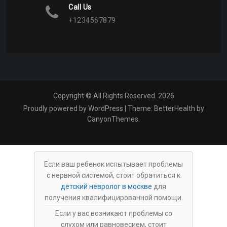
Call Us
+1234567879
Copyright © All Rights Reserved. 2026
Proudly powered by WordPress
|
Theme:
BetterHealth
by
CanyonThemes
.
Если ваш ребенок испытывает проблемы
с нервной системой, стоит обратиться к
детский невролог в москве
для
получения квалифицированной помощи.
Если у вас возникают проблемы со
слухом или равновесием, стоит