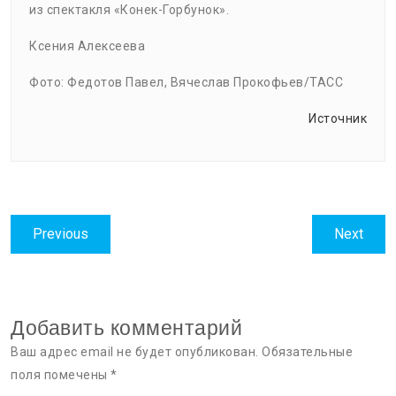
из спектакля «Конек-Горбунок».
Ксения Алексеева
Фото: Федотов Павел, Вячеслав Прокофьев/ТАСС
Источник
Навигация
Previous
Next
Previous
Next
по
post:
post:
записям
Добавить комментарий
Ваш адрес email не будет опубликован.
Обязательные
поля помечены
*