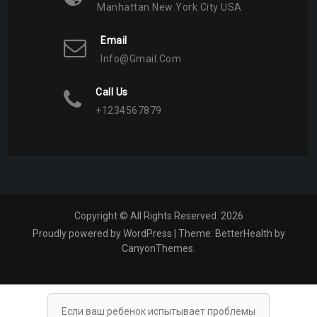
Manhattan New York City USA
Email
Info@gmail.com
Call Us
+1234567879
Copyright © All Rights Reserved. 2026
Proudly powered by WordPress
|
Theme:
BetterHealth
by
CanyonThemes
.
Если ваш ребенок испытывает проблемы