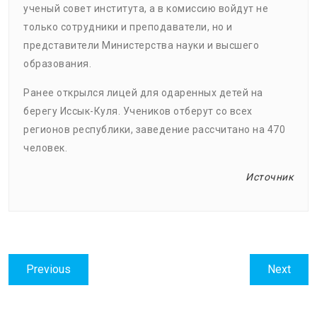
ученый совет института, а в комиссию войдут не
только сотрудники и преподаватели, но и
представители Министерства науки и высшего
образования.
Ранее открылся лицей для одаренных детей на
берегу Иссык-Куля. Учеников отберут со всех
регионов республики, заведение рассчитано на 470
человек.
Источник
Навигация
Previous
Next
Previous
Next
по
post:
post:
записям