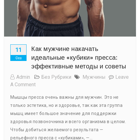
Как мужчине накачать
11
идеальные «кубики» пресса:
Фев
эффективные методы и советы
Admin
Без Рубрики
Мужчины
Leave
On
A Comment
Как
Мышцы пресса очень важны для мужчин. Это не
Мужчине
только эстетика, но и здоровье, так как эта группа
Накачать
мышц имеет большое значение для поддержки
Идеальные
«кубики»
здоровья позвоночника и всего организма в целом.
Пресса:
Чтобы добиться желаемого результата —
Эффективные
рельефного пресса с «кубиками», —…