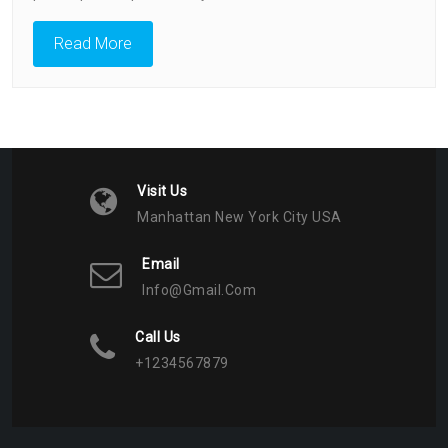
Методы
И
Read More
Советы
Visit Us
Manhattan New York City USA
Email
Info@gmail.com
Call Us
+1234567879