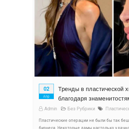
Тренды в пластической х
02
Апр
благодаря знаменитостя
Admin
Без Рубрики
Пластичес
Пластические операции не были бы так беш
бизнеса. Некоторые дамы настолько удачно