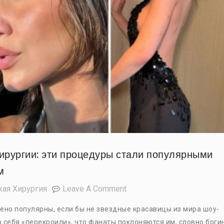
ирургии: эти процедуры стали популярными
м
On
кая Хирургия
Leave A Comment
Тренды
ено популярны, если бы не звездные красавицы из мира шоу-
В
 себя «перекроили», что фанаты поклоняются им, словно боги