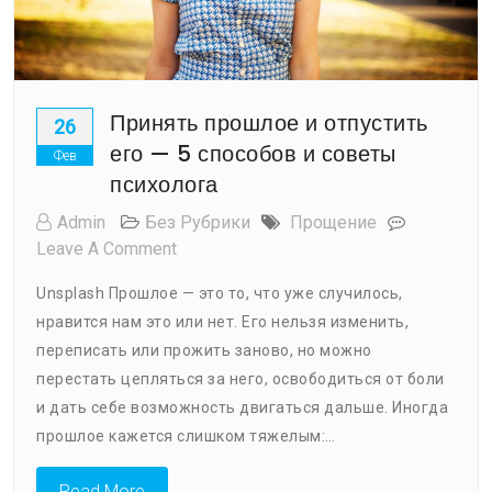
Принять прошлое и отпустить
26
его — 5 способов и советы
Фев
психолога
Admin
Без Рубрики
Прощение
On
Leave A Comment
Принять
Unsplash Прошлое — это то, что уже случилось,
Прошлое
нравится нам это или нет. Его нельзя изменить,
И
переписать или прожить заново, но можно
Отпустить
Его
перестать цепляться за него, освободиться от боли
—
и дать себе возможность двигаться дальше. Иногда
5
прошлое кажется слишком тяжелым:…
Способов
И
Read More