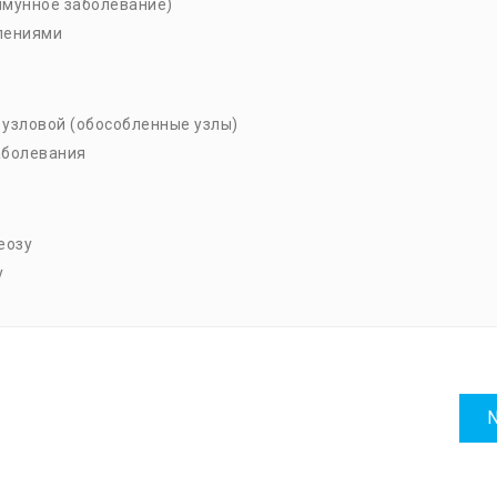
ммунное заболевание)
лениями
 узловой (обособленные узлы)
аболевания
еозу
у
N