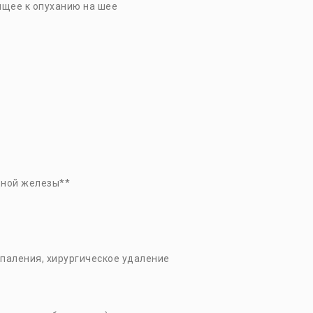
щее к опуханию на шее
дной железы**
паления, хирургическое удаление