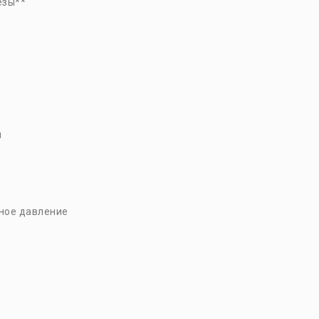
езы**
ы
ное давление