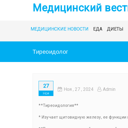
Skip
Медицинский вест
to
content
МЕДИЦИНСКИЕ НОВОСТИ
ЕДА
ДИЕТЫ
Тиреоидолог
27
Ноя
, 27 ,
2024
Admin
Ноя
**Тиреоидология**
* Изучает щитовидную железу, ее функции 