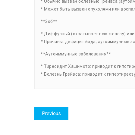
* Обычно вызван болезнью Грейвса (аутои
* Может быть вызван опухолями или воспа
**Зоб**
* Диффузный (охватывает всю железу) или
* Причины: дефицит йода, аутоиммунные з
**Аутоиммунные заболевания**
* Тиреоидит Хашимото: приводит к гипотир
* Болезнь Грейвса: приводит к гипертиреоз
Навигация
Previous
Previous
по
post: