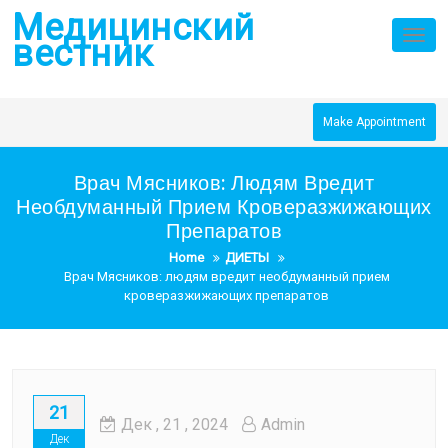
Skip
Медицинский
to
Tog
вестник
nav
content
Make Appointment
Врач Мясников: Людям Вредит
Необдуманный Прием Кроверазжижающих
Препаратов
Home
ДИЕТЫ
Врач Мясников: людям вредит необдуманный прием
кроверазжижающих препаратов
21
Дек
, 21 ,
2024
Admin
Дек