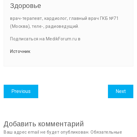
Здоровье
врач-терапевт, кардиолог, главный врач ГКБ №71
(Москва), теле-, радиоведущий.
Подписаться на MedikForum.ru в
Источник
Навигация
Previous
Next
Previous
Next
по
post:
post:
записям
Добавить комментарий
Ваш адрес email не будет опубликован.
Обязательные