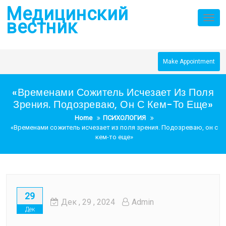
Skip
Медицинский
to
Tog
вестник
nav
content
Make Appointment
«Временами Сожитель Исчезает Из Поля
Зрения. Подозреваю, Он С Кем-То Еще»
Home
ПСИХОЛОГИЯ
«Временами сожитель исчезает из поля зрения. Подозреваю, он с
кем-то еще»
29
Дек
, 29 ,
2024
Admin
Дек