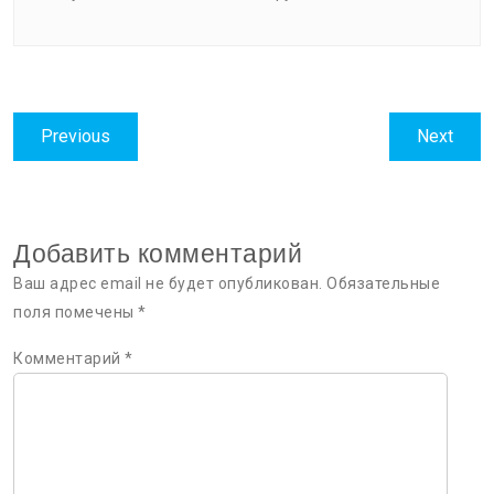
Навигация
Previous
Next
Previous
Next
по
post:
post:
записям
Добавить комментарий
Ваш адрес email не будет опубликован.
Обязательные
поля помечены
*
Комментарий
*