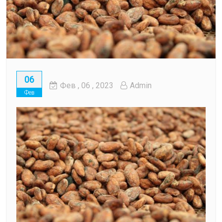
06
Фев
, 06 ,
2023
Admin
Фев