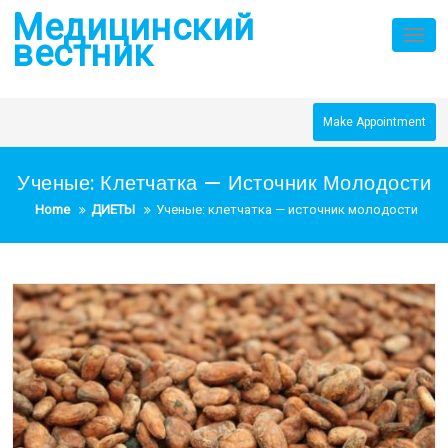
Skip
Медицинский
to
Tog
вестник
nav
content
Make Appointment
Ученые: Клетчатка — Источник Молодости
Home
ДИЕТЫ
Ученые: клетчатка — источник молодости