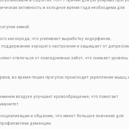
опубликовали в соцсетях ТОП-7 причин для регулярных прогу
зическая активность в холодное время года необходима для
рогулки зимой:
ого кислорода, что усиливает выработку эндорфинов,
 поддержанию хорошего настроения и защищает от депрессии
оляют отвлечься от повседневных забот, что снижает уровень
рвов, во время пеших прогулок происходит укрепление мышц н
 зимнем воздухе улучшает кровообращение, что помогает
ммунитет.
 социализации и общению, что имеет большое значение для
 профилактики деменции.