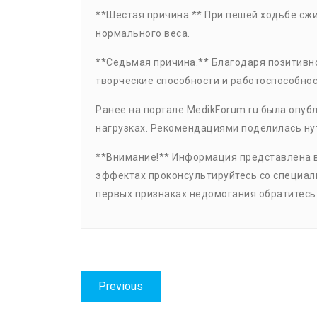
**Шестая причина.** При пешей ходьбе сж
нормального веса.
**Седьмая причина.** Благодаря позитивн
творческие способности и работоспособнос
Ранее на портале MedikForum.ru была опубл
нагрузках. Рекомендациями поделилась ну
**Внимание!** Информация представлена в
эффектах проконсультируйтесь со специали
первых признаках недомогания обратитесь 
Навигация
Previous
Previous
по
post: