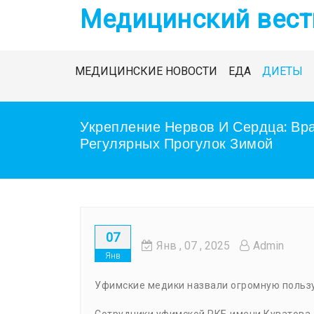
Skip
Медицинский вест
to
content
МЕДИЦИНСКИЕ НОВОСТИ
ЕДА
ДИЕТЫ
Укрепление Нервов И Сердца: Вр
Регулярных Прогулок Зимой
07
Янв
, 07 ,
2025
Admin
Янв
Уфимские медики назвали огромную пользу