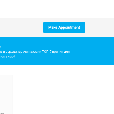
Make Appointment
в и сердца: врачи назвали ТОП-7 причин для
лок зимой