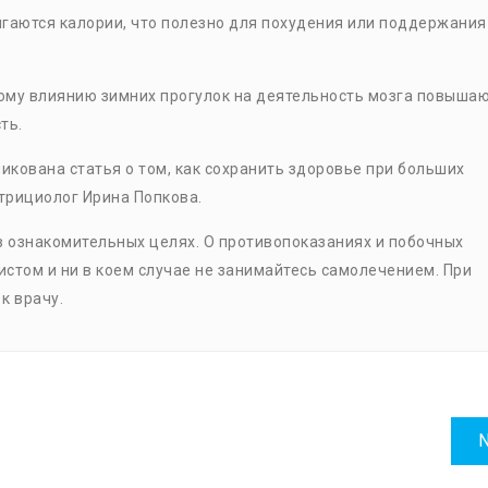
игаются калории, что полезно для похудения или поддержания
ому влиянию зимних прогулок на деятельность мозга повыша
ть.
икована статья о том, как сохранить здоровье при больших
трициолог Ирина Попкова.
 ознакомительных целях. О противопоказаниях и побочных
стом и ни в коем случае не занимайтесь самолечением. При
к врачу.
N