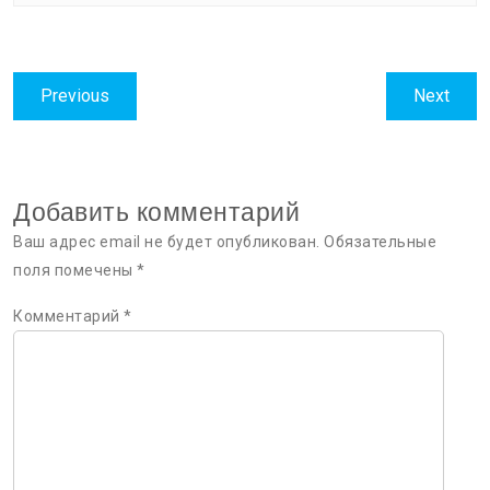
Навигация
Previous
Next
Previous
Next
по
post:
post:
записям
Добавить комментарий
Ваш адрес email не будет опубликован.
Обязательные
поля помечены
*
Комментарий
*