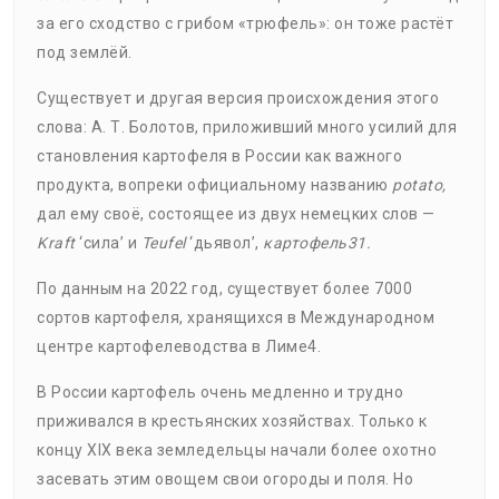
за его сходство с грибом «трюфель»: он тоже растёт
под землёй.
Существует и другая версия происхождения этого
слова: А. Т. Болотов, приложивший много усилий для
становления картофеля в России как важного
продукта, вопреки официальному названию
potato,
дал ему своё, состоящее из двух немецких слов —
Kraft
‘сила’ и
Teufel
‘дьявол’,
картофель31.
По данным на 2022 год, существует более 7000
сортов картофеля, хранящихся в Международном
центре картофелеводства в Лиме4.
В России картофель очень медленно и трудно
приживался в крестьянских хозяйствах. Только к
концу XIX века земледельцы начали более охотно
засевать этим овощем свои огороды и поля. Но