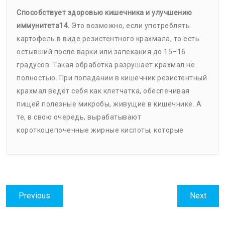
Способствует здоровью кишечника и улучшению
иммунитета14.
Это возможно, если употреблять
картофель в виде резистентного крахмала, то есть
остывший после варки или запекания до 15–16
градусов. Такая обработка разрушает крахмал не
полностью. При попадании в кишечник резистентный
крахмал ведёт себя как клетчатка, обеспечивая
пищей полезные микробы, живущие в кишечнике. А
те, в свою очередь, вырабатывают
короткоцепочечные жирные кислоты, которые
Навигация
Previous
Next
Previous
Next
по
post:
post:
записям