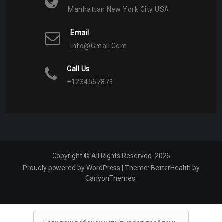
Manhattan New York City USA
Email
Info@gmail.com
Call Us
+1234567879
Copyright © All Rights Reserved. 2026
Proudly powered by WordPress
|
Theme:
BetterHealth
by
CanyonThemes
.