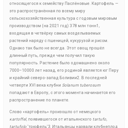
относящегося к семейству Паслёновые. Картофель —
это распространённая по всему миру
сельскохозяйственная культура с годовым мировым
производством (на 2021 год) 378 млн тонн1,
входящая в четвёрку самых возделываемых
растений наряду с пшеницей, кукурузой и рисом.
Однако так было не всегда. Этот овощ прошёл
длинный путь, прежде чем получил такую
популярность. Растение было одомашнено около
7000–10000 лет назад, его родиной является юг Перу
и крайний северо-запад Боливии2. В последней
четверти XVI века клубни
Solanum tuberosum
попадают в Европу, с этого момента начинается его
распространение по планете.
Слово «картофель» произошло от немецкого
кartoffel,
появившегося от итальянского
tartufo,
tartufolo
‘трюфель’3. Итальянцы назвали клубнеплод