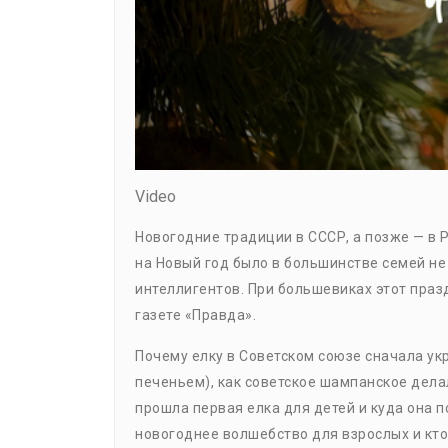
Video
Новогодние традиции в СССР, а позже — в 
на Новый год было в большинстве семей не
интеллигентов. При большевиках этот праз
газете «Правда».
Почему елку в Советском союзе сначала у
печеньем), как советское шампанское делал
прошла первая елка для детей и куда она п
новогоднее волшебство для взрослых и кто