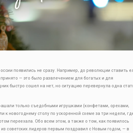
России появились не сразу. Например, до революции ставить е
 принято — это было развлечением для богатых и для
дник быстро сошел на нет, но ситуацию перевернула одна стат
крашали только съедобными игрушками (конфетами, орехами,
и к новогоднему столу по ускоренной схеме за три недели, гд
отом переехала. Обо всем этом, а также о том, как появилось
 из советских лидеров первым поздравил с Новым годом, — в