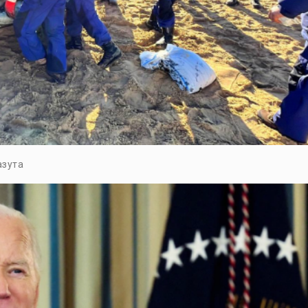
азута