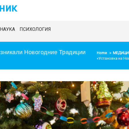
ник
НАУКА
ПСИХОЛОГИЯ
озникали Новогодние Традиции
Home
МЕДИЦИ
«Установка на Но